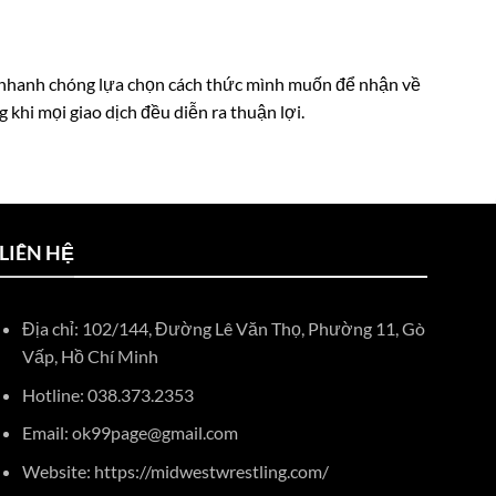
 nhanh chóng lựa chọn cách thức mình muốn để nhận về
khi mọi giao dịch đều diễn ra thuận lợi.
LIÊN HỆ
Địa chỉ: 102/144, Đường Lê Văn Thọ, Phường 11, Gò
Vấp, Hồ Chí Minh
Hotline: 038.373.2353
Email:
ok99page@gmail.com
Website: https://midwestwrestling.com/